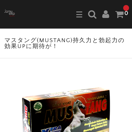
0
マスタング(MUSTANG)持久力と勃起力の
効果UPに期待が！