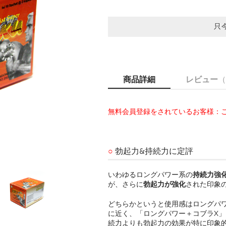
只
商品詳細
レビュー
（
無料会員登録をされているお客様：ご
○
勃起力&持続力に定評
いわゆるロングパワー系の
持続力強
が、さらに
勃起力が強化
された印象
どちらかというと使用感はロングパ
に近く、「ロングパワー＋コブラX
続力よりも勃起力の効果が特に印象