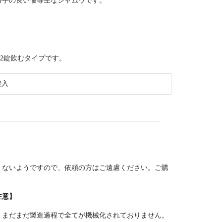
勝手の良い優等生なジャムウです。
～2錠飲むタイプです。
袋入
くないようですので、依頼の方はご遠慮ください。ご購
注意】
、まだまだ製造過程で全てが機械化されておりません。