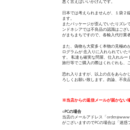
悪く言えばいいかげんです。
日本では考えられませんが、１袋２
ます。
またパッケージが歪んでいたりズレて
ンドネシアでは不良品の認識はござい
がまちまちですので、各輸入代行業者
また、偽物も大変多く本物の見極め
ログラムが 念入りに入れられていた
す。 私達も確実な問屋、仕入れルー
旅行等でご購入の際はくれぐれも、
恐れ入りますが、以上の点をあらか
ろしくお願い致します。勿論、不良
※当店からの返信メールが届かない
○PCの場合
当店のメールアドレス「order@www
がございますのでPCの場合は「迷惑