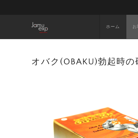
ホーム
お
オバク(OBAKU)勃起