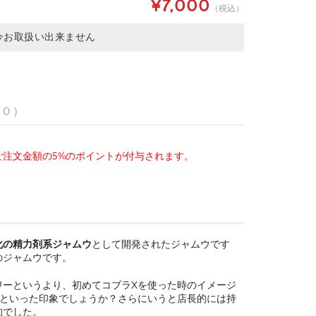
¥7,000
（税込）
今お取扱い出来ません
 0 ）
注文金額の5%のポイントが付与されます。
化の精力剤系ジャムウ
として開発されたジャムウです
のジャムウです。
ワーというより、初めてコブラXを使った時のイメージ
」といった印象でしょうか？さらにいうと店長的には持
的でした。