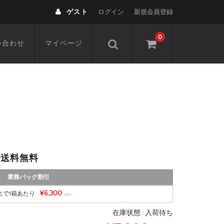
ゲスト
ログイン
新規会員登録
0
い合わせ
マイページ
で送料無料
業務パック割引
¥6,300
上で1箱あたり
（税込）
在庫状態 : 入荷待ち