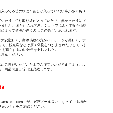
錠入ってる筈の物に１錠しか入っていない事が多々あり
いたり、切り取り線が入っていたり、無かったりは イ
ません。 また仕入れ問屋、ショップによって販売価格
によって値段が違うのは この為だと思われます。
が大変難しく、実際偽物の方がパッケージが美しく、ホ
りで、観光客などは度々偽物をつかまされたりしていま
トを確立するのに数年を要しました。
ご注意ください。
じめご理解いただいた上でご注文いただきますよう、よ
品、商品間違え等は返品致します。
場合
.jamu-exp.com」が、迷惑メール扱いになっている場合
フォルダ」をご確認ください。