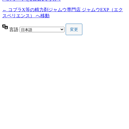
← コブラX等の精力剤ジャムウ専門店 ジャムウEXP（エク
スペリエンス） へ移動
言語