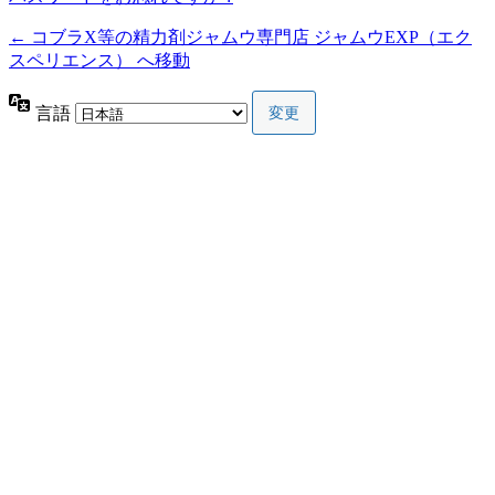
← コブラX等の精力剤ジャムウ専門店 ジャムウEXP（エク
スペリエンス） へ移動
言語