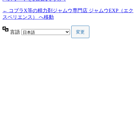
← コブラX等の精力剤ジャムウ専門店 ジャムウEXP（エク
スペリエンス） へ移動
言語