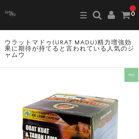
0
ウラットマドゥ(URAT MADU)精力増強効
果に期待が持てると言われている人気のジ
ャムウ
Hot