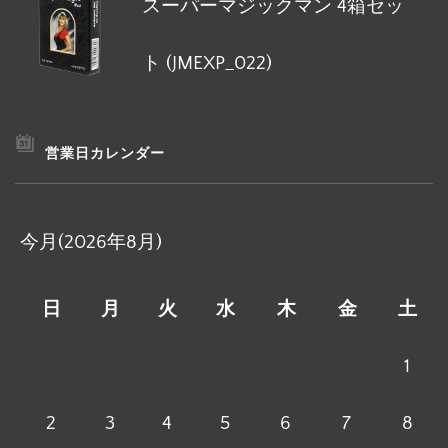
スーパーマジックマン 4箱セッ
ト (JMEXP_022)
営業日カレンダー
今月(2026年8月)
日
月
火
水
木
金
土
1
2
3
4
5
6
7
8