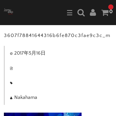
0
3607f78841644316b6fe870c3fae9c3c_m
2017年5月16日
Nakahama