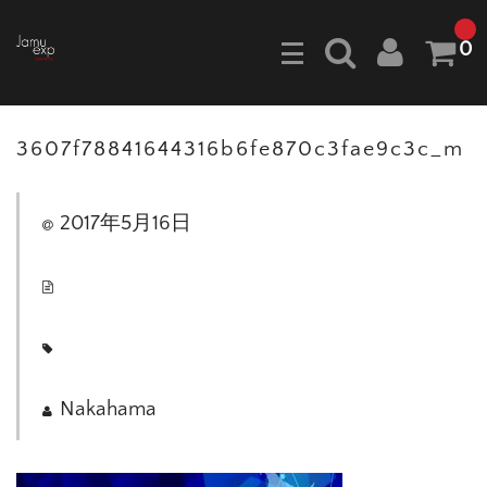
0
3607f78841644316b6fe870c3fae9c3c_m
2017年5月16日
Nakahama