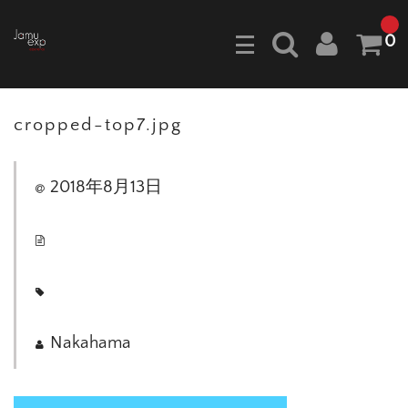
0
cropped-top7.jpg
2018年8月13日
Nakahama