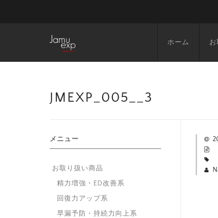
ホーム
お
JMEXP_005__3
メニュー
2
お取り扱い商品
N
精力増強・ED改善系
回復力アップ系
早漏予防・持続力向上系