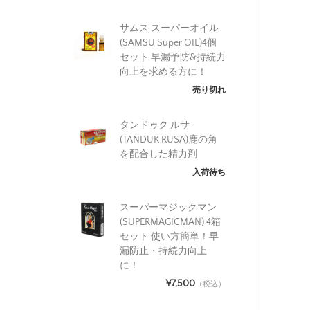
サムス スーパーオイル
(SAMSU Super OIL)4個
セット 早漏予防&持続力
向上を求める方に！
売り切れ
タンドゥク ルサ
(TANDUK RUSA)鹿の角
を配合した精力剤
入荷待ち
スーパーマジックマン
(SUPERMAGICMAN) 4箱
セット 使い方簡単！早
漏防止・持続力向上
に！
¥7,500
（税込）