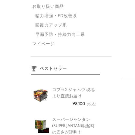
お取り扱い商品
精力増強・ED改善系
回復力アップ系
早漏予防・持続力向上系
マイページ
ベストセラー
コブラX ジャムウ 現地
より直接お届け
¥8,100
（税込）
スーパージャンタン
(SUPER JANTAN)勃起時
の固さが評判！