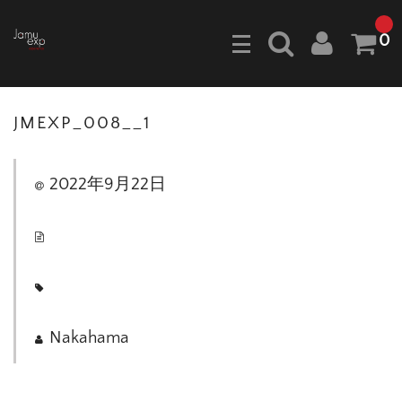
0
JMEXP_008__1
2022年9月22日
Nakahama