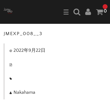
0
JMEXP_008__3
2022年9月22日
Nakahama