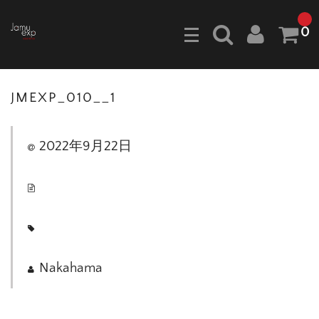
0
JMEXP_010__1
2022年9月22日
Nakahama