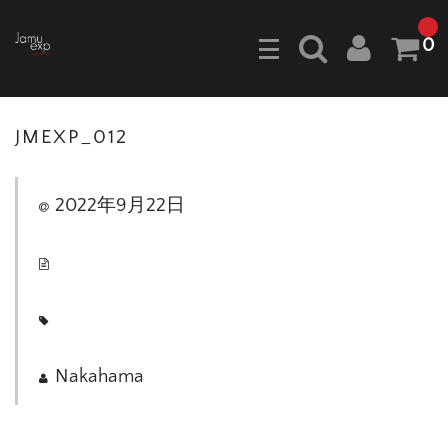
0
JMEXP_012
2022年9月22日
Nakahama