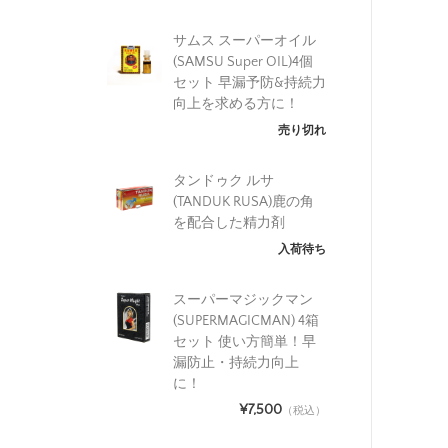
サムス スーパーオイル
(SAMSU Super OIL)4個
セット 早漏予防&持続力
向上を求める方に！
売り切れ
タンドゥク ルサ
(TANDUK RUSA)鹿の角
を配合した精力剤
入荷待ち
スーパーマジックマン
(SUPERMAGICMAN) 4箱
セット 使い方簡単！早
漏防止・持続力向上
に！
¥7,500
（税込）