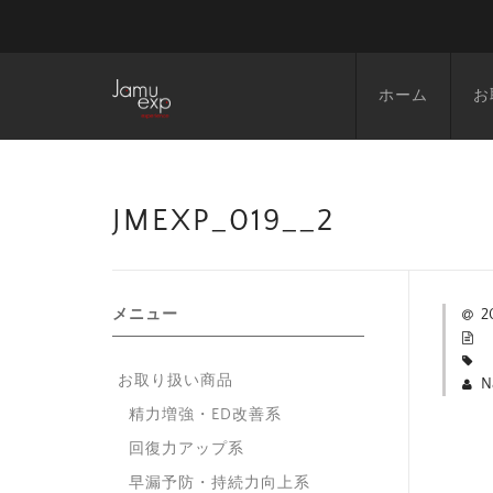
ホーム
お
JMEXP_019__2
メニュー
2
お取り扱い商品
N
精力増強・ED改善系
回復力アップ系
早漏予防・持続力向上系