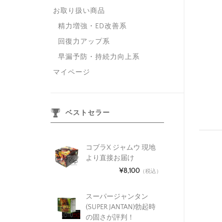
お取り扱い商品
精力増強・ED改善系
回復力アップ系
早漏予防・持続力向上系
マイページ
ベストセラー
コブラX ジャムウ 現地
より直接お届け
¥8,100
（税込）
スーパージャンタン
(SUPER JANTAN)勃起時
の固さが評判！