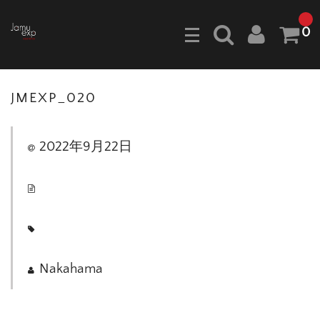
0
JMEXP_020
2022年9月22日
Nakahama