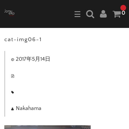
0
cat-img06-1
2017年5月14日
Nakahama