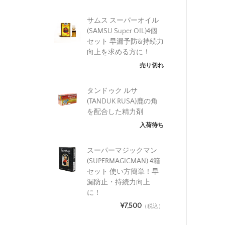
サムス スーパーオイル
(SAMSU Super OIL)4個
セット 早漏予防&持続力
向上を求める方に！
売り切れ
タンドゥク ルサ
(TANDUK RUSA)鹿の角
を配合した精力剤
入荷待ち
スーパーマジックマン
(SUPERMAGICMAN) 4箱
セット 使い方簡単！早
漏防止・持続力向上
に！
¥7,500
（税込）