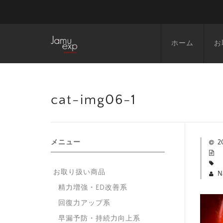
ホーム
お
cat-img06-1
メニュー
2
お取り扱い商品
N
精力増強・ED改善系
回復力アップ系
早漏予防・持続力向上系