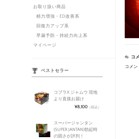
お取り扱い商品
精力増強・ED改善系
回復力アップ系
早漏予防・持続力向上系
マイページ
コ
コメン
ベストセラー
コブラX ジャムウ 現地
より直接お届け
¥8,100
（税込）
スーパージャンタン
(SUPER JANTAN)勃起時
の固さが評判！