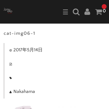
0
cat-img06-1
2017年5月14日
Nakahama