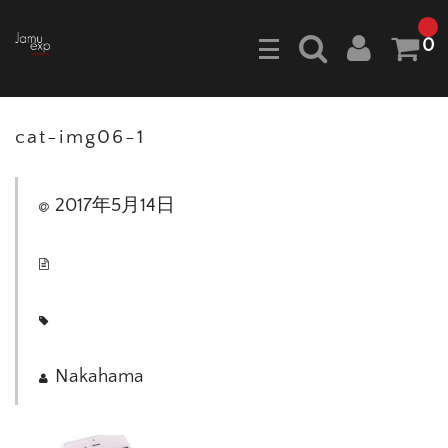
0
cat-img06-1
2017年5月14日
Nakahama