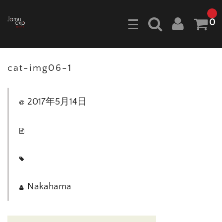
0
cat-img06-1
2017年5月14日
Nakahama