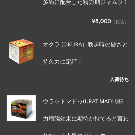
多めに配合した精力剤ジャムウ！
¥8,000
（税込）
オクラ (OKURA）勃起時の硬さと
持久力に定評！
入荷待ち
ウラットマドゥ(URAT MADU)精
力増強効果に期待が持てると言わ