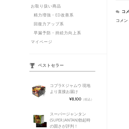
お取り扱い商品
コ
精力増強・ED改善系
コメン
回復力アップ系
早漏予防・持続力向上系
マイページ
ベストセラー
コブラX ジャムウ 現地
より直接お届け
¥8,100
（税込）
スーパージャンタン
(SUPER JANTAN)勃起時
の固さが評判！