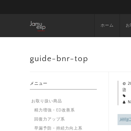
ホーム
お
guide-bnr-top
メニュー
2
お取り扱い商品
N
精力増強・ED改善系
回復力アップ系
早漏予防・持続力向上系