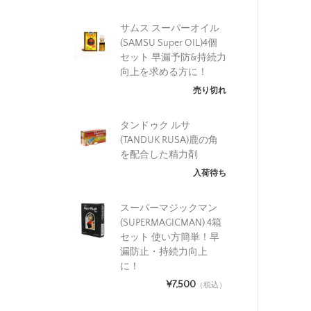
サムス スーパーオイル
(SAMSU Super OIL)4個
セット 早漏予防&持続力
向上を求める方に！
売り切れ
タンドゥク ルサ
(TANDUK RUSA)鹿の角
を配合した精力剤
入荷待ち
スーパーマジックマン
(SUPERMAGICMAN) 4箱
セット 使い方簡単！早
漏防止・持続力向上
に！
¥7,500
（税込）