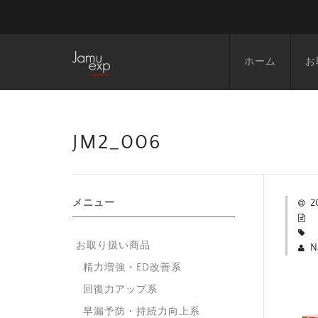
ホーム
お
JM2_006
メニュー
2
お取り扱い商品
N
精力増強・ED改善系
回復力アップ系
早漏予防・持続力向上系