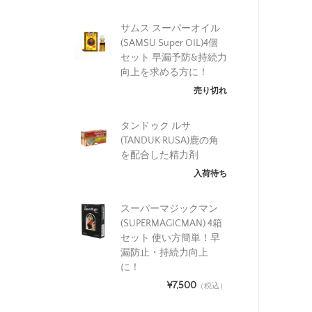
サムス スーパーオイル
(SAMSU Super OIL)4個
セット 早漏予防&持続力
向上を求める方に！
売り切れ
タンドゥク ルサ
(TANDUK RUSA)鹿の角
を配合した精力剤
入荷待ち
スーパーマジックマン
(SUPERMAGICMAN) 4箱
セット 使い方簡単！早
漏防止・持続力向上
に！
¥7,500
（税込）