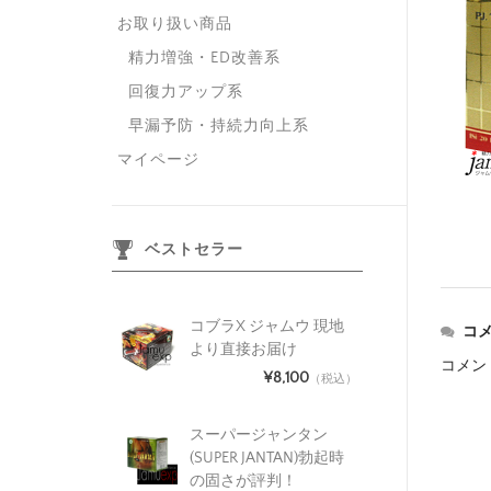
お取り扱い商品
精力増強・ED改善系
回復力アップ系
早漏予防・持続力向上系
マイページ
ベストセラー
コブラX ジャムウ 現地
コ
より直接お届け
コメン
¥8,100
（税込）
スーパージャンタン
(SUPER JANTAN)勃起時
の固さが評判！