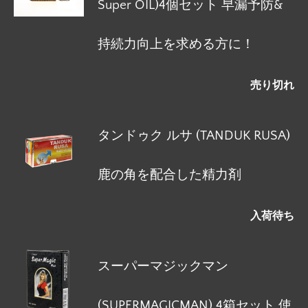
Super OIL)4個セット 早漏予防&
持続力向上を求める方に！
売り切れ
タンドゥク ルサ (TANDUK RUSA)
鹿の角を配合した精力剤
入荷待ち
スーパーマジックマン
(SUPERMAGICMAN) 4箱セット 使