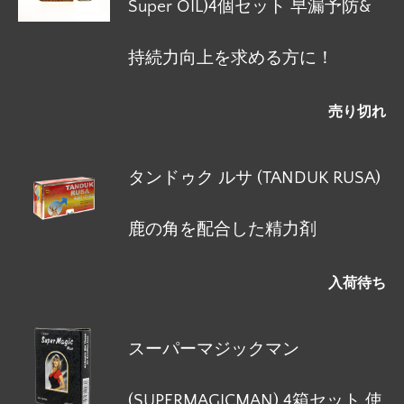
Super OIL)4個セット 早漏予防&
持続力向上を求める方に！
売り切れ
タンドゥク ルサ (TANDUK RUSA)
鹿の角を配合した精力剤
入荷待ち
スーパーマジックマン
(SUPERMAGICMAN) 4箱セット 使