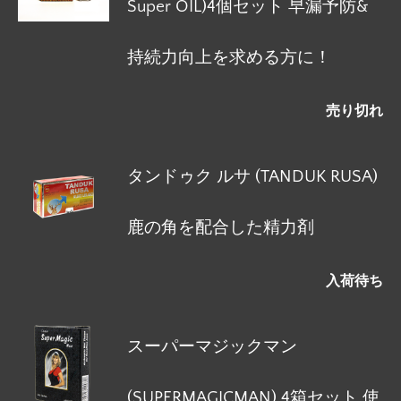
Super OIL)4個セット 早漏予防&
持続力向上を求める方に！
売り切れ
タンドゥク ルサ (TANDUK RUSA)
鹿の角を配合した精力剤
入荷待ち
スーパーマジックマン
(SUPERMAGICMAN) 4箱セット 使