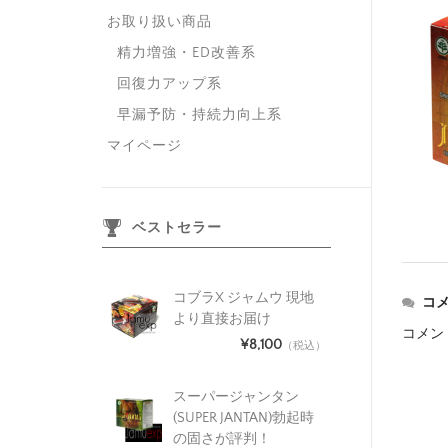
お取り扱い商品
精力増強・ED改善系
回復力アップ系
早漏予防・持続力向上系
マイページ
ベストセラー
コブラX ジャムウ 現地
コ
より直接お届け
コメン
¥8,100
（税込）
スーパージャンタン
(SUPER JANTAN)勃起時
の固さが評判！