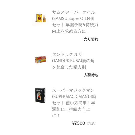
サムス スーパーオイル
(SAMSU Super OIL)4個
セット 早漏予防&持続力
向上を求める方に！
売り切れ
タンドゥク ルサ
(TANDUK RUSA)鹿の角
を配合した精力剤
入荷待ち
スーパーマジックマン
(SUPERMAGICMAN) 4箱
セット 使い方簡単！早
漏防止・持続力向上
に！
¥7,500
（税込）