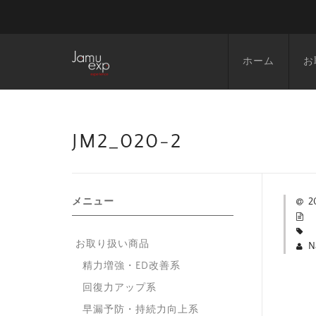
ホーム
お
JM2_020-2
メニュー
2
お取り扱い商品
N
精力増強・ED改善系
回復力アップ系
早漏予防・持続力向上系