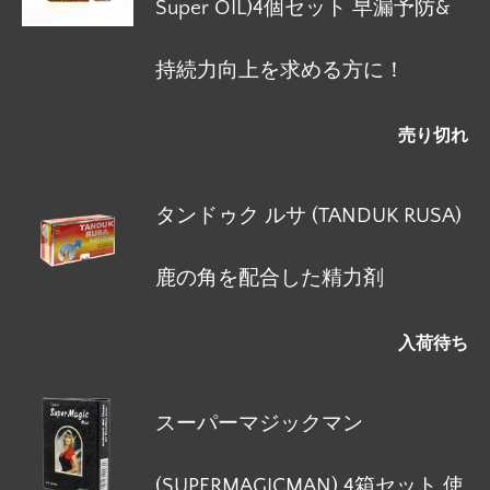
Super OIL)4個セット 早漏予防&
持続力向上を求める方に！
売り切れ
タンドゥク ルサ (TANDUK RUSA)
鹿の角を配合した精力剤
入荷待ち
スーパーマジックマン
(SUPERMAGICMAN) 4箱セット 使