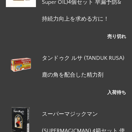
Super OIL)4個セット 早漏予防&
持続力向上を求める方に！
売り切れ
タンドゥク ルサ (TANDUK RUSA)
鹿の角を配合した精力剤
入荷待ち
スーパーマジックマン
(SUPERMAGICMAN) 4箱セット 使