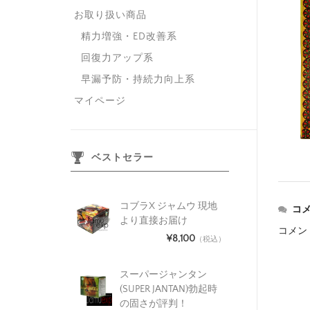
お取り扱い商品
精力増強・ED改善系
回復力アップ系
早漏予防・持続力向上系
マイページ
ベストセラー
コブラX ジャムウ 現地
コ
より直接お届け
コメン
¥8,100
（税込）
スーパージャンタン
(SUPER JANTAN)勃起時
の固さが評判！