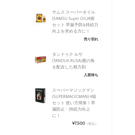
サムス スーパーオイル
(SAMSU Super OIL)4個
セット 早漏予防&持続力
向上を求める方に！
売り切れ
タンドゥク ルサ
(TANDUK RUSA)鹿の角
を配合した精力剤
入荷待ち
スーパーマジックマン
(SUPERMAGICMAN) 4箱
セット 使い方簡単！早
漏防止・持続力向上
に！
¥7,500
（税込）