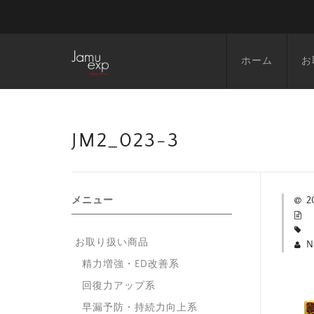
ホーム
お
JM2_023-3
メニュー
2
お取り扱い商品
N
精力増強・ED改善系
回復力アップ系
早漏予防・持続力向上系