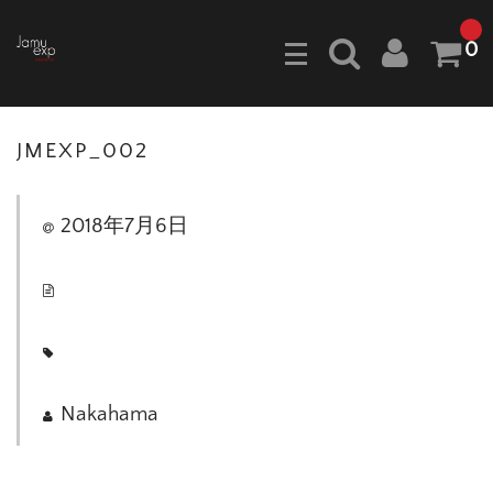
0
JMEXP_002
2018年7月6日
Nakahama