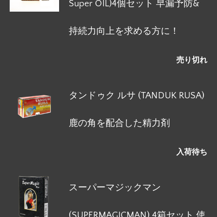
Super OIL)4個セット 早漏予防&
持続力向上を求める方に！
売り切れ
タンドゥク ルサ (TANDUK RUSA)
鹿の角を配合した精力剤
入荷待ち
スーパーマジックマン
(SUPERMAGICMAN) 4箱セット 使