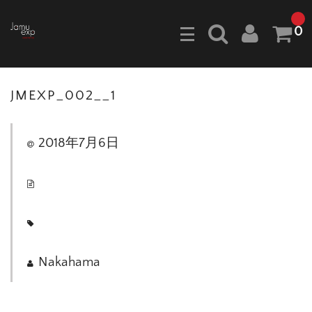
0
JMEXP_002__1
2018年7月6日
Nakahama