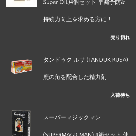
Super OIL)4個セット 早漏予防&
持続力向上を求める方に！
売り切れ
タンドゥク ルサ (TANDUK RUSA)
鹿の角を配合した精力剤
入荷待ち
スーパーマジックマン
(SUPERMAGICMAN) 4箱セット 使